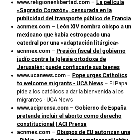
www.religionenlibertad.com
–
La película
«Sagrado Corazón», censurada en la
publicidad del transporte público de Francia
acnmex.com
–
León XIV nombra obispo a un
mexicano que había estropeado una
catedral por una «adaptación litúrgica»
acnmex.com
–
Presión fiscal del gobierno
judío contra la Iglesia ortodoxa de
Jerusalén: puede confiscarle sus bienes
www.ucanews.com
–
Pope urges Catholics
to welcome migrants - UCA News
– El Papa
pide a los católicos a dar la bienvenida a los
migrantes - UCA News
www.aciprensa.com
–
Gobierno de España
pretende incluir el aborto como derecho
constitucional | ACI Prensa
acnmex.com
–
Obispos de EU autorizan una