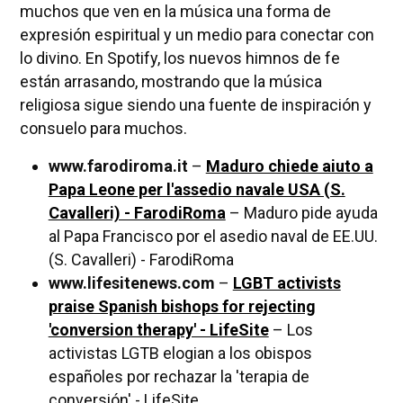
muchos que ven en la música una forma de
expresión espiritual y un medio para conectar con
lo divino. En Spotify, los nuevos himnos de fe
están arrasando, mostrando que la música
religiosa sigue siendo una fuente de inspiración y
consuelo para muchos.
www.farodiroma.it
–
Maduro chiede aiuto a
Papa Leone per l'assedio navale USA (S.
Cavalleri) - FarodiRoma
– Maduro pide ayuda
al Papa Francisco por el asedio naval de EE.UU.
(S. Cavalleri) - FarodiRoma
www.lifesitenews.com
–
LGBT activists
praise Spanish bishops for rejecting
'conversion therapy' - LifeSite
– Los
activistas LGTB elogian a los obispos
españoles por rechazar la 'terapia de
conversión' - LifeSite