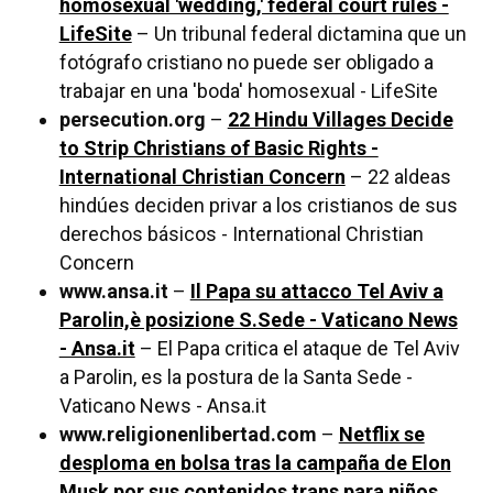
homosexual 'wedding,' federal court rules -
LifeSite
– Un tribunal federal dictamina que un
fotógrafo cristiano no puede ser obligado a
trabajar en una 'boda' homosexual - LifeSite
persecution.org
–
22 Hindu Villages Decide
to Strip Christians of Basic Rights -
International Christian Concern
– 22 aldeas
hindúes deciden privar a los cristianos de sus
derechos básicos - International Christian
Concern
www.ansa.it
–
Il Papa su attacco Tel Aviv a
Parolin,è posizione S.Sede - Vaticano News
- Ansa.it
– El Papa critica el ataque de Tel Aviv
a Parolin, es la postura de la Santa Sede -
Vaticano News - Ansa.it
www.religionenlibertad.com
–
Netflix se
desploma en bolsa tras la campaña de Elon
Musk por sus contenidos trans para niños