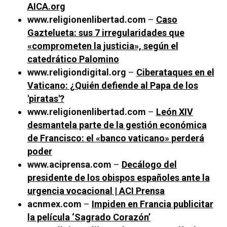
AICA.org
www.religionenlibertad.com
–
Caso
Gaztelueta: sus 7 irregularidades que
«comprometen la justicia», según el
catedrático Palomino
www.religiondigital.org
–
Ciberataques en el
Vaticano: ¿Quién defiende al Papa de los
'piratas'?
www.religionenlibertad.com
–
León XIV
desmantela parte de la gestión económica
de Francisco: el «banco vaticano» perderá
poder
www.aciprensa.com
–
Decálogo del
presidente de los obispos españoles ante la
urgencia vocacional | ACI Prensa
acnmex.com
–
Impiden en Francia publicitar
la película ‘Sagrado Corazón’