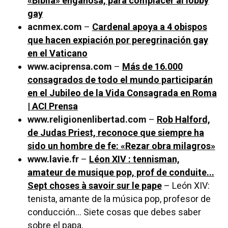
«Biblia» engañosa, para complacer al lobby
gay
acnmex.com
–
Cardenal apoya a 4 obispos
que hacen expiación por peregrinación gay
en el Vaticano
www.aciprensa.com
–
Más de 16.000
consagrados de todo el mundo participarán
en el Jubileo de la Vida Consagrada en Roma
| ACI Prensa
www.religionenlibertad.com
–
Rob Halford,
de Judas Priest, reconoce que siempre ha
sido un hombre de fe: «Rezar obra milagros»
www.lavie.fr
–
Léon XIV : tennisman,
amateur de musique pop, prof de conduite...
Sept choses à savoir sur le pape
– León XIV:
tenista, amante de la música pop, profesor de
conducción... Siete cosas que debes saber
sobre el papa.