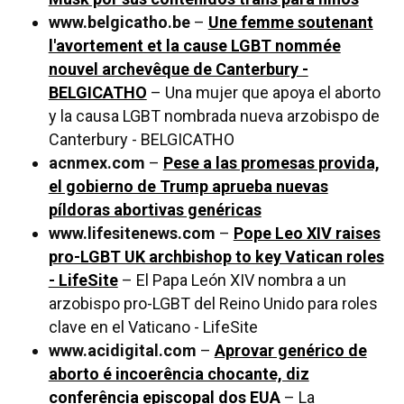
www.belgicatho.be
–
Une femme soutenant
l'avortement et la cause LGBT nommée
nouvel archevêque de Canterbury -
BELGICATHO
– Una mujer que apoya el aborto
y la causa LGBT nombrada nueva arzobispo de
Canterbury - BELGICATHO
acnmex.com
–
Pese a las promesas provida,
el gobierno de Trump aprueba nuevas
píldoras abortivas genéricas
www.lifesitenews.com
–
Pope Leo XIV raises
pro-LGBT UK archbishop to key Vatican roles
- LifeSite
– El Papa León XIV nombra a un
arzobispo pro-LGBT del Reino Unido para roles
clave en el Vaticano - LifeSite
www.acidigital.com
–
Aprovar genérico de
aborto é incoerência chocante, diz
conferência episcopal dos EUA
– La