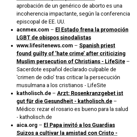
aprobación de un genérico de aborto es una
incoherencia impactante, según la conferencia
episcopal de EE. UU.
acnmex.com
–
El Estado frena la promoción
LGBT de obispos sinodalistas
www.lifesitenews.com
–
Spanish priest
found guilty of ‘hate crime’ after criticizing
Muslim persecution of Christians - LifeSite
–
Sacerdote español declarado culpable de
'crimen de odio' tras criticar la persecución
musulmana a los cristianos - LifeSite
katholisch.de
–
Arzt: Rosenkranzgebet ist
gut für die Gesundheit - katholisch.de
–
Médico: rezar el rosario es bueno para la salud
- katholisch.de
aica.org
–
El Papa invitó a los Guardias
Suizos a cultivar la amistad con Cristo -