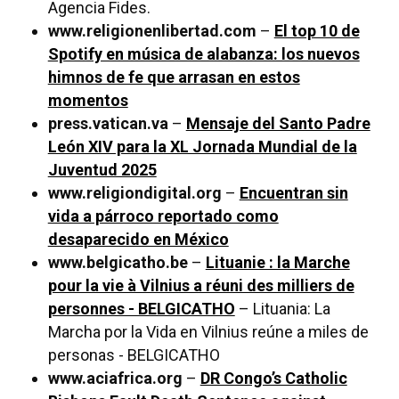
Agencia Fides.
www.religionenlibertad.com
–
El top 10 de
Spotify en música de alabanza: los nuevos
himnos de fe que arrasan en estos
momentos
press.vatican.va
–
Mensaje del Santo Padre
León XIV para la XL Jornada Mundial de la
Juventud 2025
www.religiondigital.org
–
Encuentran sin
vida a párroco reportado como
desaparecido en México
www.belgicatho.be
–
Lituanie : la Marche
pour la vie à Vilnius a réuni des milliers de
personnes - BELGICATHO
– Lituania: La
Marcha por la Vida en Vilnius reúne a miles de
personas - BELGICATHO
www.aciafrica.org
–
DR Congo’s Catholic