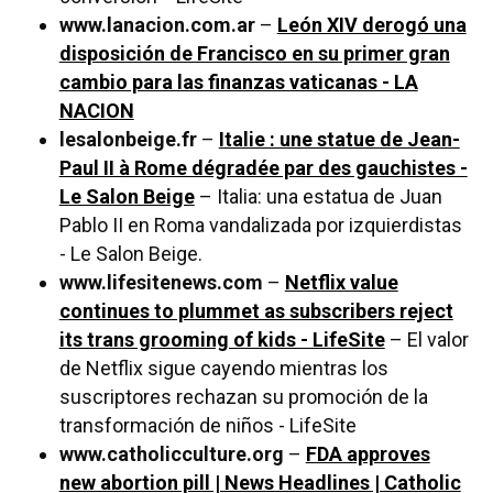
www.lanacion.com.ar
–
León XIV derogó una
disposición de Francisco en su primer gran
cambio para las finanzas vaticanas - LA
NACION
lesalonbeige.fr
–
Italie : une statue de Jean-
Paul II à Rome dégradée par des gauchistes -
Le Salon Beige
– Italia: una estatua de Juan
Pablo II en Roma vandalizada por izquierdistas
- Le Salon Beige.
www.lifesitenews.com
–
Netflix value
continues to plummet as subscribers reject
its trans grooming of kids - LifeSite
– El valor
de Netflix sigue cayendo mientras los
suscriptores rechazan su promoción de la
transformación de niños - LifeSite
www.catholicculture.org
–
FDA approves
new abortion pill | News Headlines | Catholic