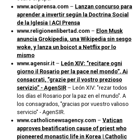
www.aciprensa.com
–
Lanzan concurso para
aprender a invertir según la Doctrina Social
de la Iglesia | ACI Prensa
www.religionenlibertad.com
–
Elon Musk
anuncia Grokipedia, una Wikipedia sin sesgo
woke, y lanza un boicot a Netflix por lo
mismo
www.agensir.it
–
León XIV: “recitare ogni
giorno il Rosario per la pace nel mondo”. Ai
consacrati, “grazie per il vostro prezioso
servizio” - AgenSIR
– León XIV: "rezar todos
los días el Rosario por la paz en el mundo". A
los consagrados, "gracias por vuestro valioso
servicio" - AgenSIR.
www.catholicnewsagency.com
–
Vatican
approves beatification cause of priest who
pioneered monastic life in Korea | Catholic