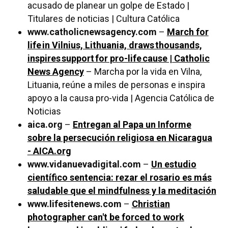
acusado de planear un golpe de Estado |
Titulares de noticias | Cultura Católica
www.catholicnewsagency.com
–
March for
life in Vilnius, Lithuania, draws thousands,
inspires support for pro-life cause | Catholic
News Agency
– Marcha por la vida en Vilna,
Lituania, reúne a miles de personas e inspira
apoyo a la causa pro-vida | Agencia Católica de
Noticias
aica.org
–
Entregan al Papa un Informe
sobre la persecución religiosa en Nicaragua
- AICA.org
www.vidanuevadigital.com
–
Un estudio
científico sentencia: rezar el rosario es más
saludable que el mindfulness y la meditación
www.lifesitenews.com
–
Christian
photographer can't be forced to work