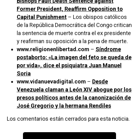
Bishops Fault Death Sentence against
Former President, Reaffirm Opposition to
Capital Punishment
– Los obispos católicos
de la República Democrática del Congo critican
la sentencia de muerte contra el ex presidente
y reafirman su oposición a la pena de muerte.
www.religionenlibertad.com
–
Síndrome
postaborto: «La imagen del feto se queda de
por vida», dice el psiquiatra Juan Manuel
Soria
www.vidanuevadigital.com
–
Desde
Venezuela claman a León XIV abogue por los
presos políticos antes de la canonización de
José Gregorio y la hermana Rendiles
Los comentarios están cerrados para esta noticia.