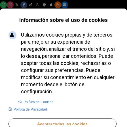
Sábado, 08 de agosto de 2026
León XIV recibe a
Kiko Argüello en
una audiencia clave
para el Camino
REDACCIÓN
EL PERSONAJE
JUEVES, 05 JUNIO 2025 10:52