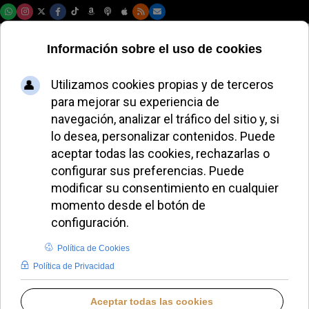
Jueves, 06 de agosto de 2026
San Josemaría
Introduzca parte del título
Filtrar
Limpiar
Cantidad a most
El Prelado del Opus Dei visita Guatemala para
fortalecer la unidad sacerdotal
El obispo de Barbastro-Monzón sueña con
Torreciudad como faro evangelizador
Cien años del Opus Dei sin hallar su lugar en la
Iglesia
La fiesta de San Josemaría en Córdoba reivindica el
periodismo honesto y limpio