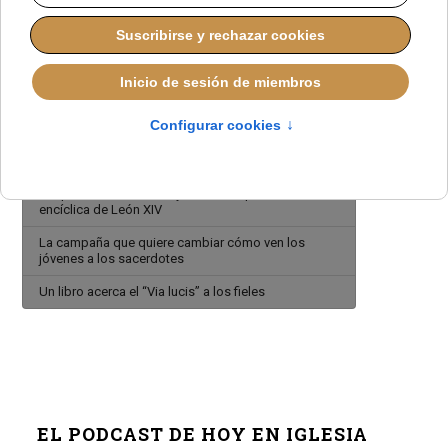
51 años del fallecimiento de San Josemaría Escrivá
Publican «Cartas III», el nuevo volumen con textos
de san Josemaría Escrivá
El Prelado del Opus Dei invita a profundizar en la
virtud de la pobreza como camino a Dios
Fallece el primer sacerdote de la Sociedad
Sacerdotal de la Santa Cruz
El Opus Dei llama a leer y meditar la primera
encíclica de León XIV
La campaña que quiere cambiar cómo ven los
jóvenes a los sacerdotes
Un libro acerca el “Via lucis” a los fieles
EL PODCAST DE HOY EN IGLESIA