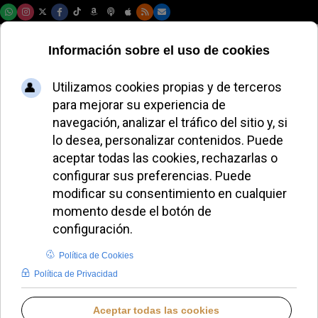
Lunes, 10 de agosto de 2026
Iannone reivindica
el Vaticano II y pide
la conversión para
renovar la Iglesia
REDACCIÓN
IGLESIA HOY
VIERNES, 20 FEBRERO 2026 19:26