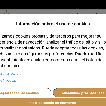
Sábado, 08 de agosto de 2026
redofobiómetro
Blogs
Temas
Buscar
#JovenesConFe
Podcas
x denuncia una
cionaria” contra el
TES, 28 ABRIL 2026 19:40