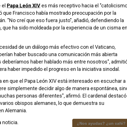
 el
Papa León XIV
es más receptivo hacia el "catolicism
 que Francisco había mostrado preocupación por la
n. "No creí que eso fuera justo", añadió, defendiendo la
na, que ha sido moldeada por la experiencia de un cisma e
ecesidad de un diálogo más efectivo con el Vaticano,
berían haber buscado una comunicación más abierta
s deberíamos haber hablado más entre nosotros", admitió
a haber impedido el progreso en la iniciativa sinodal.
 en que el Papa León XIV está interesado en escuchar a
quiere simplemente decidir algo de manera espontánea, sin
muchas personas diferentes", afirmó. El cardenal destacó
 varios obispos alemanes, lo que demuestra su
 en Alemania.
 noticia.
¿Nos ayudas? ¿un café?