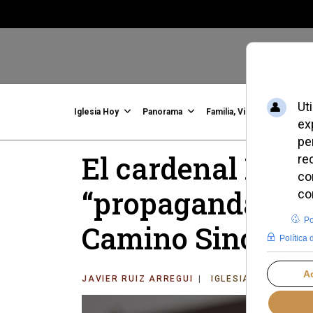
Iglesia Hoy
Panorama
Familia, Vida, Identidad
C
El cardenal Mar
“propaganda reac
Camino Sinodal
JAVIER RUIZ ARREGUI
IGLESIA HOY
MAR