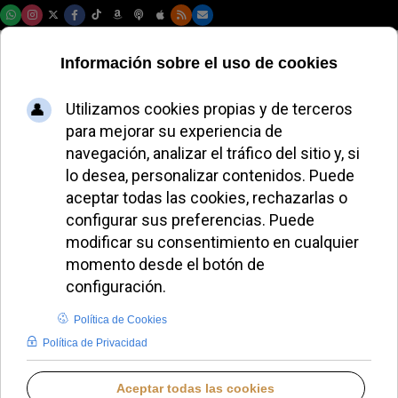
Viernes, 07 de agosto de 2026
La Pontificia
Academia
Eclesiástica celebra
un congreso sobre
la diplomacia
vaticana y la paz