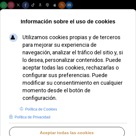
Jueves, 06 de agosto de 2026
Polémica por la
agenda LGBT en la
Iglesia y el silencio
de León XIV
REDACCIÓN
PAPA LEÓN XIV
SÁBADO, 28 FEBRERO 2026 19:42