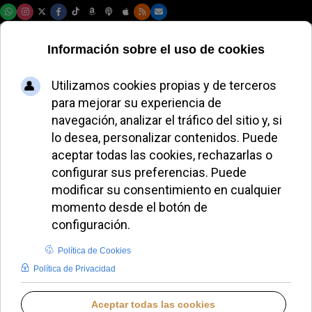
Sábado, 08 de agosto de 2026
El Papa León XIV
invita a dejar que el
Resucitado ilumine
los desafíos del
mundo actual
JAVIER RUIZ ARREGUI
PAPA LEÓN XIV
JUEVES, 16 OCTUBRE 2025 10:36