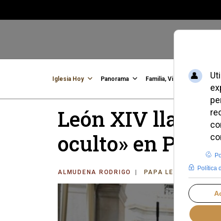
Iglesia Hoy
Panorama
Familia, Vida, Identidad
C
León XIV llama a
oculto» en Pom
ALMUDENA RODRIGO
PAPA LEÓN XIV
VI