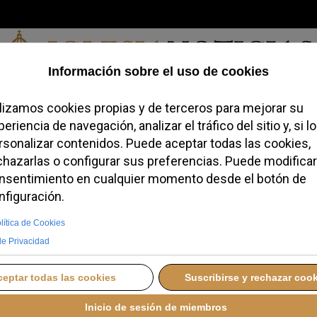
Jueves, 06 de agosto de 2026
redofobiómetro
Blogs
Temas
Buscar
#JovenesConFe
Podcas
l Rosario «el motor
peya
ERNES, 08 MAYO 2026 16:35