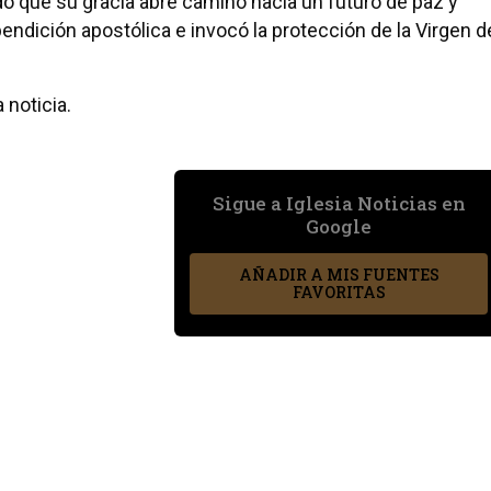
do que su gracia abre camino hacia un futuro de paz y
bendición apostólica e invocó la protección de la Virgen d
 noticia.
Sigue a Iglesia Noticias en
Google
AÑADIR A MIS FUENTES
FAVORITAS