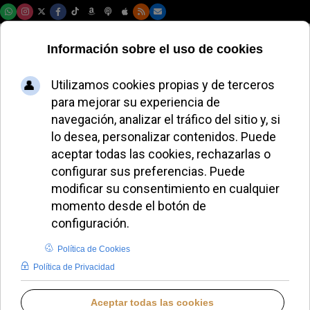
Domingo, 09 de agosto de 2026
La familia
agustiniana
homenajea al
primer Papa
agustino
LAURA CLAVERÍA
PAPA LEÓN XIV
VIERNES, 08 MAYO 2026 16:36