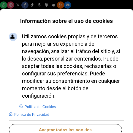
Viernes, 07 de agosto de 2026
León XIV recibe a
Marx tras el choque
por las bendiciones
en Alemania
JOSÉ GARCÍA
PAPA LEÓN XIV
VIERNES, 08 MAYO 2026 16:30