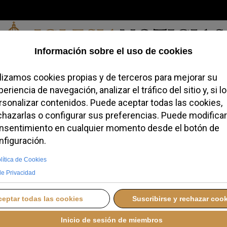
Viernes, 07 de agosto de 2026
redofobiómetro
Blogs
Temas
Buscar
#JovenesConFe
Podcas
nfiar en la cercanía de
sidad
NES, 06 JULIO 2026 11:20