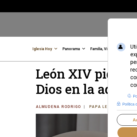
Iglesia Hoy
Panorama
Familia, Vida, Identidad
C
León XIV pide co
Dios en la adver
ALMUDENA RODRIGO
PAPA LEÓN XIV
LU