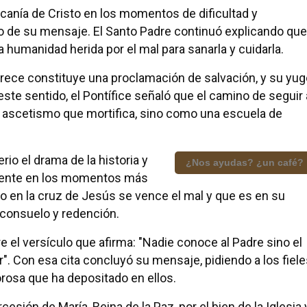
rcanía de Cristo en los momentos de dificultad y
to de su mensaje. El Santo Padre continuó explicando que
humanidad herida por el mal para sanarla y cuidarla.
 ofrece constituye una proclamación de salvación, y su yu
este sentido, el Pontífice señaló que el camino de seguir 
 ascetismo que mortifica, sino como una escuela de
rio el drama de la historia y
¿Nos ayudas? ¿un café?
almente en los momentos más
o en la cruz de Jesús se vence el mal y que es en su
 consuelo y redención.
 el versículo que afirma: "Nadie conoce al Padre sino el
lar". Con esa cita concluyó su mensaje, pidiendo a los fiel
rosa que ha depositado en ellos.
ercesión de María, Reina de la Paz, por el bien de la Iglesia 