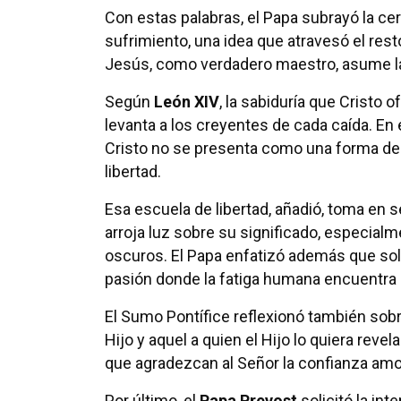
Con estas palabras, el Papa subrayó la ce
sufrimiento, una idea que atravesó el res
Jesús, como verdadero maestro, asume la 
Según
León XIV
, la sabiduría que Cristo
levanta a los creyentes de cada caída. En 
Cristo no se presenta como una forma de
libertad.
Esa escuela de libertad, añadió, toma en se
arroja luz sobre su significado, especi
oscuros. El Papa enfatizó además que sol
pasión donde la fatiga humana encuentra
El Sumo Pontífice reflexionó también sobre
Hijo y aquel a quien el Hijo lo quiera reve
que agradezcan al Señor la confianza amo
Por último, el
Papa Prevost
solicitó la int