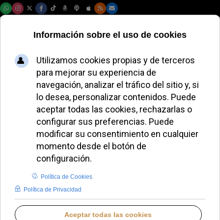
Viernes, 07 de agosto de 2026
León XIV pide a
Europa una
respuesta ante los
naufragios
LAURA CLAVERÍA
PAPA LEÓN XIV
LUNES, 06 JULIO 2026 11:31