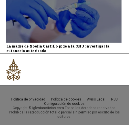
La madre de Noelia Castillo pide a la ONU investigar la
eutanasia autorizada
Política de privacidad
Política de cookies
Aviso Legal
RSS
Configuración de cookies
Copyright © Iglesianoticias.com Todos los derechos reservados.
Prohibida la reproducción total o parcial sin permiso por escrito de los
editores.