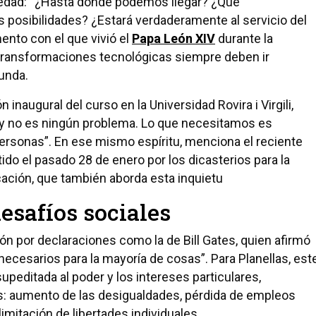
ociedad: “¿Hasta dónde podemos llegar? ¿Qué
 posibilidades? ¿Estará verdaderamente al servicio del
ento con el que vivió el
Papa León XIV
durante la
s transformaciones tecnológicas siempre deben ir
unda.
n inaugural del curso en la Universidad Rovira i Virgili,
, y no es ningún problema. Lo que necesitamos es
s personas”. En ese mismo espíritu, menciona el reciente
tido el pasado 28 de enero por los dicasterios para la
ducación, que también aborda esta inquietu
esafíos sociales
n por declaraciones como la de Bill Gates, quien afirmó
ecesarios para la mayoría de cosas”. Para Planellas, est
upeditada al poder y los intereses particulares,
 aumento de las desigualdades, pérdida de empleos
mitación de libertades individuales.