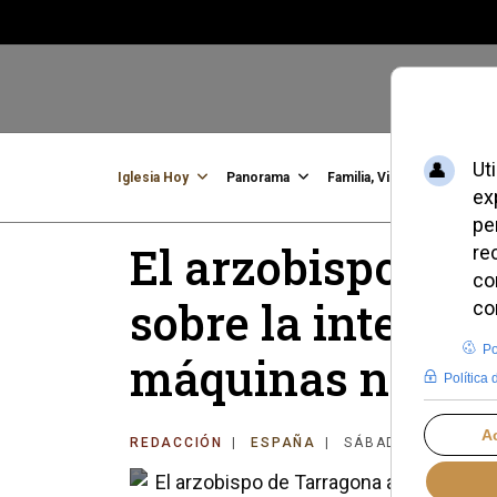
Iglesia Hoy
Panorama
Familia, Vida, Identidad
C
El arzobispo de 
sobre la intelige
máquinas nos h
REDACCIÓN
ESPAÑA
SÁBADO, 14 JUNIO 