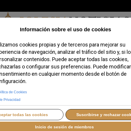
Viernes, 07 de agosto de 2026
redofobiómetro
Blogs
Temas
Buscar
#JovenesConFe
Podcas
Tarragona advierte
ncia artificial: “¿Más
arán más humanos?”
2025 15:50