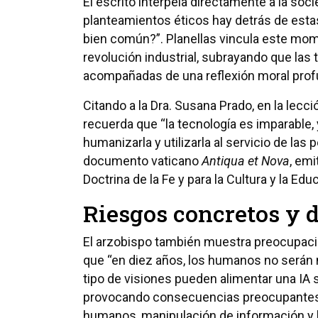
El escrito interpela directamente a la s
planteamientos éticos hay detrás de estas
bien común?”. Planellas vincula este mom
revolución industrial, subrayando que la
acompañadas de una reflexión moral prof
Citando a la Dra. Susana Prado, en la lecció
recuerda que “la tecnología es imparable
humanizarla y utilizarla al servicio de la
documento vaticano
Antiqua et Nova
, emi
Doctrina de la Fe y para la Cultura y la E
Riesgos concretos y d
El arzobispo también muestra preocupació
que “en diez años, los humanos no serán n
tipo de visiones pueden alimentar una IA s
provocando consecuencias preocupantes:
humanos, manipulación de información y li