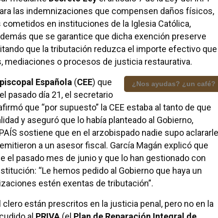
 para las indemnizaciones que compensen daños físicos,
cometidos en instituciones de la Iglesia Católica,
ma además que se garantice que dicha exención preserve
tando que la tributación reduzca el importe efectivo que
, mediaciones o procesos de justicia restaurativa.
piscopal Española
(
CEE
) que
¿Nos ayudas? ¿un café?
el pasado día 21, el secretario
 afirmó que “por supuesto” la CEE estaba al tanto de que
lidad y aseguró que lo había planteado al Gobierno,
PAÍS sostiene que en el arzobispado nadie supo aclararl
 remitieron a un asesor fiscal. García Magán explicó que
de el pasado mes de junio y que lo han gestionado con
 institución: “Le hemos pedido al Gobierno que haya un
zaciones estén exentas de tributación”.
clero están prescritos en la justicia penal, pero no en la
acudido al
PRIVA
(el
Plan de Reparación Integral de