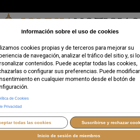
Viernes, 07 de agosto de 2026
redofobiómetro
Blogs
Temas
Buscar
#JovenesConFe
Podcas
eximir del IRPF a las
busos del clero
MBRE 2025 08:15