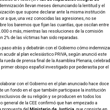
indemnización llevan meses denunciando la lentitud y el
imización que supone declarar ante la misma institución
mor a que, una vez conocidas las agresiones, no se
e los baremos que fijan las cuantías, que oscilan entre
0.000 o más, mientras las resoluciones de la comisión
n 2% de las víctimas han sido reparadas.
n paso atrás y debatirán con el Gobierno cómo indemniza
en acudir al plan eclesiástico PRIVA, según anunció este
a rueda de prensa final de la Asamblea Plenaria, celebra
el primer obispo español investigado por pederastia por el
 colaborar con el Gobierno en el plan anunciado hace doce
e un fondo en el que también participase la institución
exclusivos de su religión y se producen en todos los
ario general de la CEE confirmó que han empezado a
a propuesta del
Ministerio de Justicia
, que consiste en