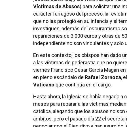
Víctimas de Abusos
) para solicitar una 
carácter farragoso del proceso, la revict
que no las protegió en su infancia y el te
investiguen, además del oscurantismo sobr
reparaciones de 3.000 euros y otras de 5
independiente no son vinculantes y solo u
En este contexto, los obispos han dado u
a las víctimas de pederastia que no quier
viernes Francisco César García Magán en l
en pleno escándalo de
Rafael Zornoza
, 
Vaticano
que continúa en el cargo.
Hasta ahora, la Iglesia se había negado a
meses para reparar a las víctimas mediant
católica, alegando que los abusos no son 
ámbitos, pero el pasado día 22 el secret
negociar con el Ejecutivo y han asumido l