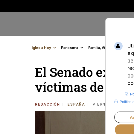
Iglesia Hoy
Panorama
Familia, Vida, Identidad
C
El Senado exige 
víctimas de los a
REDACCIÓN
ESPAÑA
VIERNES, 05 DICIE