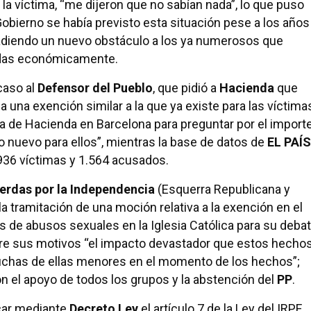
la víctima, “me dijeron que no sabían nada”, lo que puso
 Gobierno se había previsto esta situación pese a los años
adiendo un nuevo obstáculo a los ya numerosos que
adas económicamente.
 caso al
Defensor del Pueblo
, que pidió a
Hacienda
que
a una exención similar a la que ya existe para las víctima
na de Hacienda en Barcelona para preguntar por el import
o nuevo para ellos”, mientras la base de datos de
EL PAÍS
2.936 víctimas y 1.564 acusados.
erdas por la Independencia
(Esquerra Republicana y
la tramitación de una moción relativa a la exención en el
s de abusos sexuales en la Iglesia Católica para su deba
tre sus motivos “el impacto devastador que estos hecho
chas de ellas menores en el momento de los hechos”;
n el apoyo de todos los grupos y la abstención del
PP
.
icar mediante
Decreto Ley
el artículo 7 de la Ley del IRPF