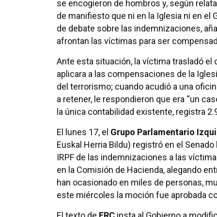
se encogieron de hombros y, según relata 
de manifiesto que ni en la Iglesia ni en el
de debate sobre las indemnizaciones, añ
afrontan las víctimas para ser compens
Ante esta situación, la víctima trasladó el
aplicara a las compensaciones de la Iglesi
del terrorismo; cuando acudió a una ofici
a retener, le respondieron que era “un cas
la única contabilidad existente, registra 
El lunes 17, el
Grupo Parlamentario Izqui
Euskal Herria Bildu) registró en el Senado 
IRPF de las indemnizaciones a las víctima
en la Comisión de Hacienda, alegando en
han ocasionado en miles de personas, mu
este miércoles la moción fue aprobada co
El texto de
ERC
insta al Gobierno a modif