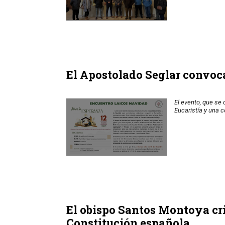
El Apostolado Seglar convoca
El evento, que se
Eucaristía y una c
El obispo Santos Montoya crit
Constitución española