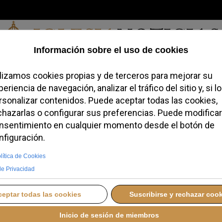
Viernes, 07 de agosto de 2026
redofobiómetro
Blogs
Temas
Buscar
#JovenesConFe
Podcas
lanza la campaña navideña
rsonas vulnerables