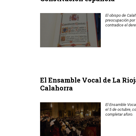
El obispo de Cala
preocupación por 
contradice el dere
El Ensamble Vocal de La Rioja
Calahorra
El Ensamble Vocal
el 5 de octubre, c
completar aforo.