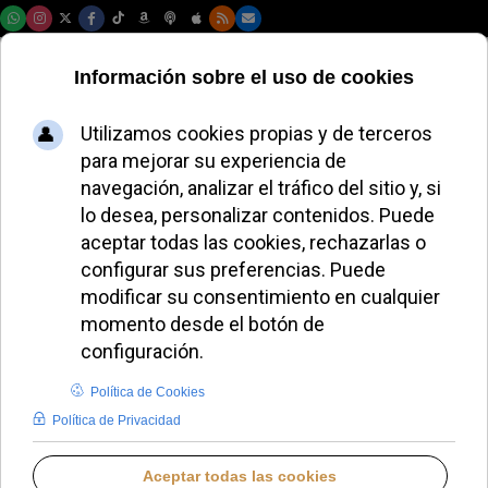
Jueves, 06 de agosto de 2026
El Papa León XIV
impulsa la
celebración de la V
Jornada Mundial de
los Abuelos
MIGUEL PÉREZ H.
DIÓCESIS DE LA RIOJA
VIERNES, 18 JULIO 2025 09:39