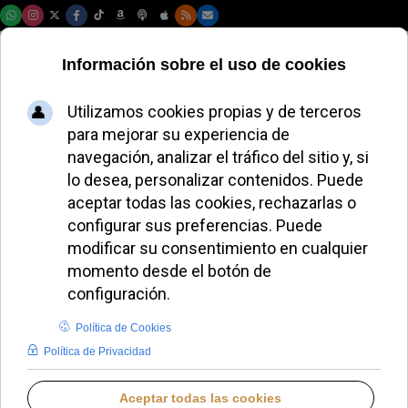
Sábado, 08 de agosto de 2026
El Belén Viviente
Diocesano de
Málaga amplía su
horario en
diciembre
MIGUEL PÉREZ H.
DIÓCESIS DE MÁLAGA
JUEVES, 04 DICIEMBRE 2025 13:45