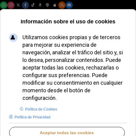
Jueves, 06 de agosto de 2026
La diócesis de Tui-
Vigo impulsa las
cenas Alpha para
los jóvenes
universitarios
JUANA MORALES
DIÓCESIS DE TUI-VIGO
MARTES, 16 SEPTIEMBRE 2025 08:00