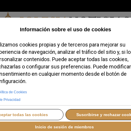
Sábado, 08 de agosto de 2026
redofobiómetro
Blogs
Temas
Buscar
#JovenesConFe
Podcas
eón XIV en Pentecostés
ividido
LUNES, 25 MAYO 2026 08:04