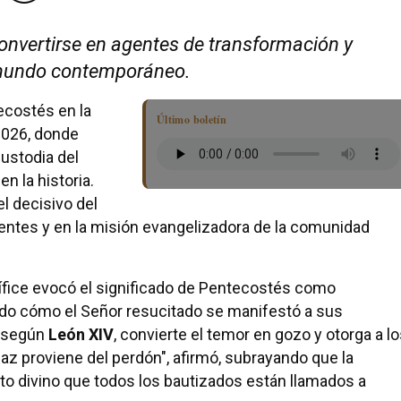
 convertirse en agentes de transformación y
l mundo contemporáneo.
ecostés en la
Último boletín
2026, donde
ustodia del
n la historia.
el decisivo del
eyentes y en la misión evangelizadora de la comunidad
ntífice evocó el significado de Pentecostés como
ndo cómo el Señor resucitado se manifestó a sus
, según
León XIV
, convierte el temor en gozo y otorga a l
 paz proviene del perdón", afirmó, subrayando que la
to divino que todos los bautizados están llamados a