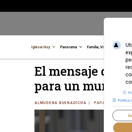
Iglesia Hoy
Panorama
Familia, Vida, Identidad
C
El mensaje de L
para un mundo d
ALMUDENA BUENADICHA
PAPA LEÓN XIV