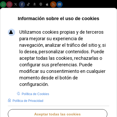
Lunes, 10 de agosto de 2026
El cardenal Parolin
celebra misa en
Kuwait y destaca la
concatedral como
símbolo de unidad
ALMUDENA RODRIGO
IGLESIA UNIVERSAL
VIERNES, 16 ENERO 2026 16:00