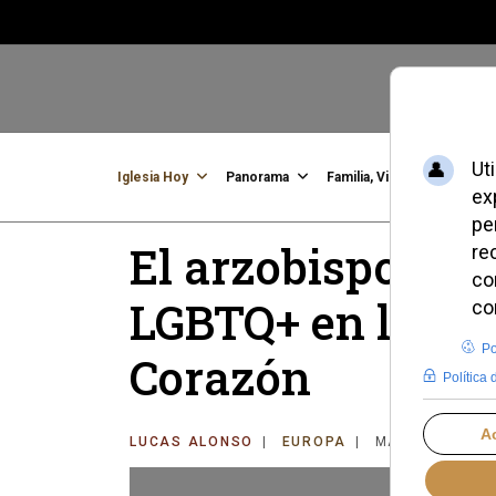
Iglesia Hoy
Panorama
Familia, Vida, Identidad
C
El arzobispo de 
LGBTQ+ en la fie
Corazón
LUCAS ALONSO
EUROPA
MARTES, 23 JU