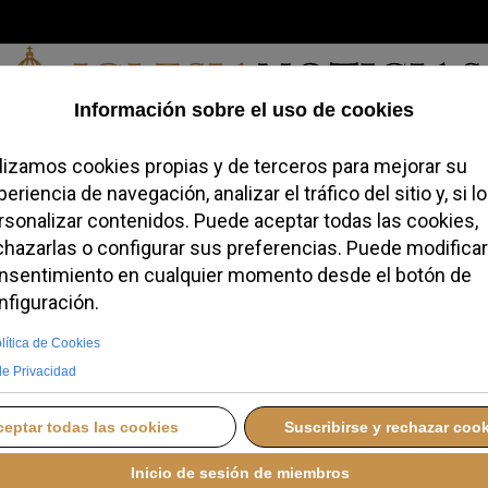
Viernes, 07 de agosto de 2026
redofobiómetro
Blogs
Temas
Buscar
#JovenesConFe
Podcas
Milán celebra una misa
sta del Sagrado
NIO 2026 10:34