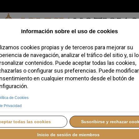
Jueves, 06 de agosto de 2026
redofobiómetro
Blogs
Temas
Buscar
#JovenesConFe
Podcas
rife destaca el
 XIV sobre los
narias
JUNIO 2026 17:25