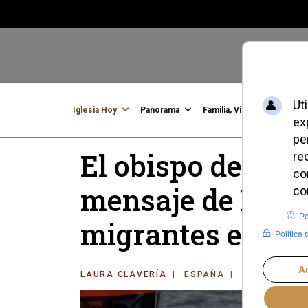
Iglesia Hoy
Panorama
Familia, Vida, Identidad
C
El obispo de Tene
mensaje de León
migrantes en Ca
LAURA CLAVERÍA
ESPAÑA
MARTES, 16 