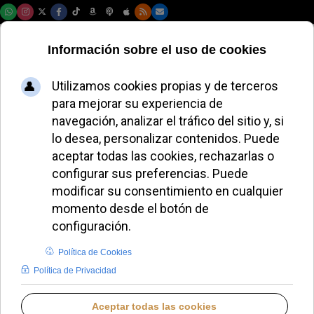
Jueves, 06 de agosto de 2026
La Asamblea
francesa frena la
amenaza al secreto
de confesión
LAURA CLAVERÍA
FRANCIA
MIÉRCOLES, 03 JUNIO 2026 10:25