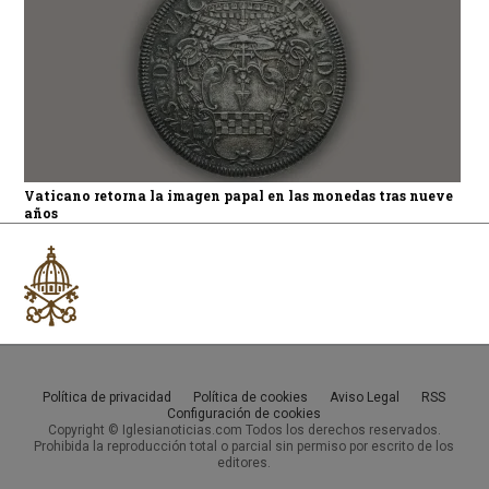
Vaticano retorna la imagen papal en las monedas tras nueve
años
Política de privacidad
Política de cookies
Aviso Legal
RSS
Configuración de cookies
Copyright © Iglesianoticias.com Todos los derechos reservados.
Prohibida la reproducción total o parcial sin permiso por escrito de los
editores.