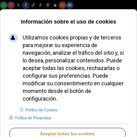
Jueves, 06 de agosto de 2026
El sacerdote chileno
Hernán Enríquez,
culpable de abuso a
menor y absuelto de
otros dos cargos
LUCAS ALONSO
HISPANOAMÉRICA
JUEVES, 12 JUNIO 2025 13:53