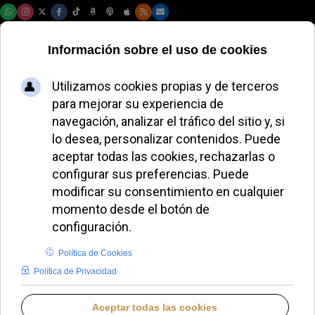
Sábado, 08 de agosto de 2026
La Comisión
Episcopal de
Argentina pide
acoger a los
refugiados
ALMUDENA BUENADICHA
HISPANOAMÉRICA
LUNES, 23 JUNIO 2025 18:50