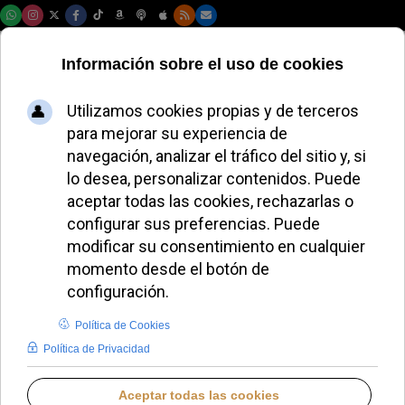
Sábado, 08 de agosto de 2026
El obispo de Quibdó
reclama el cese de
la violencia en el
Chocó colombiano
ALMUDENA BUENADICHA
HISPANOAMÉRICA
VIERNES, 25 JULIO 2025 18:05