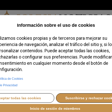
Viernes, 07 de agosto de 2026
redofobiómetro
Blogs
Temas
Buscar
#JovenesConFe
Podcas
tarsiero Rosa se aparta de
iones de abuso y maltrato