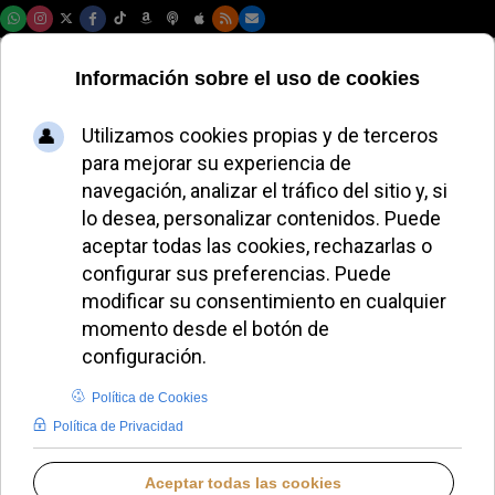
Sábado, 08 de agosto de 2026
La FSSPX ignora a
León XIV y ordena
cuatro obispos bajo
amenaza de
excomunión
JAVIER RUIZ ARREGUI
PANORAMA RELIGIOSO
MIÉRCOLES, 01 JULIO 2026 15:24