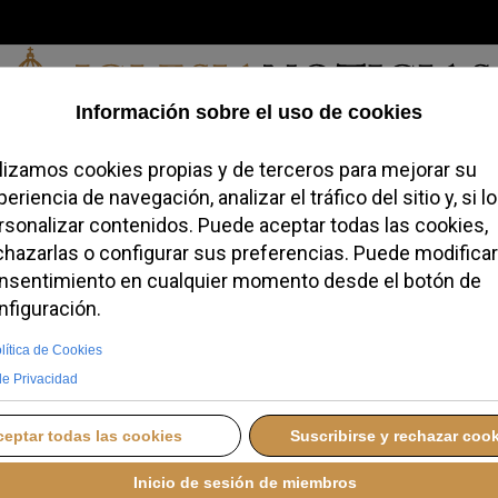
Viernes, 07 de agosto de 2026
redofobiómetro
Blogs
Temas
Buscar
#JovenesConFe
Podcas
Cantidad 
no
o como político
y la admisión de menores