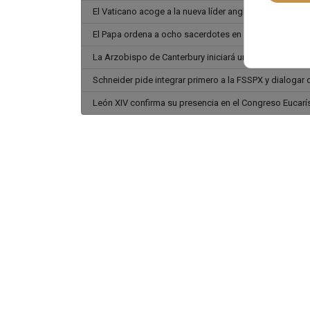
El Vaticano acoge a la nueva líder anglicana en plena t
El Papa ordena a ocho sacerdotes en Roma en plena c
La Arzobispo de Canterbury iniciará un histórico encue
Schneider pide integrar primero a la FSSPX y dialogar
León XIV confirma su presencia en el Congreso Eucarí