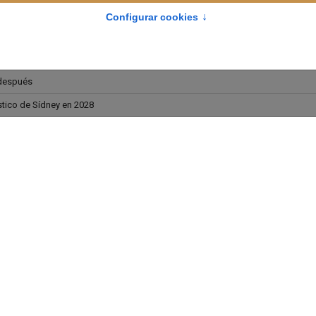
ensión interna en su Iglesia
risis de vocaciones
ntro con el Papa en el Vaticano
 después
stico de Sídney en 2028