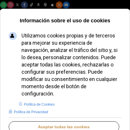
Jueves, 06 de agosto de 2026
Un sacerdote
francés propone
crear una
jurisdicción propia
para la misa
tradicional