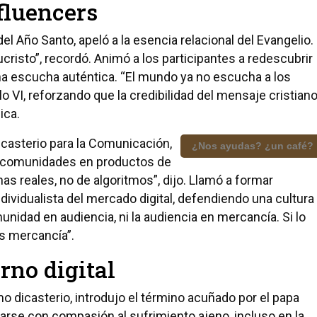
fluencers
del Año Santo, apeló a la esencia relacional del Evangelio.
cristo”, recordó. Animó a los participantes a redescubrir
na escucha auténtica. “El mundo ya no escucha a los
lo VI, reforzando que la credibilidad del mensaje cristian
ica.
Dicasterio para la Comunicación,
¿Nos ayudas? ¿un café?
as comunidades en productos de
s reales, no de algoritmos”, dijo. Llamó a formar
ndividualista del mercado digital, defendiendo una cultura
idad en audiencia, ni la audiencia en mercancía. Si lo
s mercancía”.
rno digital
mo dicasterio, introdujo el término acuñado por el papa
carse con compasión al sufrimiento ajeno, incluso en la