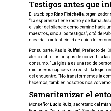
Testigos antes que in
El arzobispo
Rino Fisichella
, organizador 
“La esperanza tiene rostro y se llama Jesu
el valor del silencio como camino hacia u
maestros, sino a los testigos”, citó de Pab
nace de la autenticidad de quien lo comun
Por su parte,
Paolo Ruffini
, Prefecto del 
alertó sobre los riesgos de convertir a l
consumo. “La Iglesia es una red de persona
misioneros capaces de resistir la lógica i
del encuentro. “No transformemos la comun
hacemos, también nosotros nos volvemo
Samaritanizar el ento
Monseñor
Lucio Ruiz
, secretario del mis
Francisco: “samaritanizar”. Significa acer