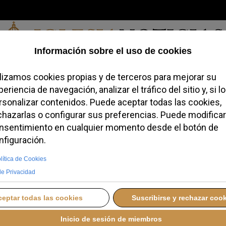
Viernes, 07 de agosto de 2026
redofobiómetro
Blogs
Temas
Buscar
#JovenesConFe
Podcas
fluencers: “no ceder a l
y ser auténticos
LUNES, 28 JULIO 2025 15:20