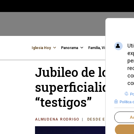
Iglesia Hoy
Panorama
Familia, Vida, Identidad
C
Jubileo de los in
superficialidad” 
“testigos”
ALMUDENA RODRIGO
DESDE EL VATICANO