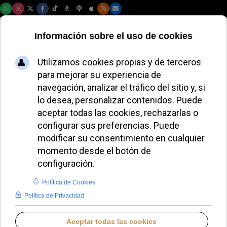
Lunes, 10 de agosto de 2026
Pietro Parolin
Introduzca parte del título
Filtrar
Limpiar
Cantidad a most
Sheinbaum invita al Papa León XIV a visitar México
El Papa advierte a la juventud contra la felicidad
efímera
El cardenal Cobo bendice a fray Alfredo Maroto
como abad del Valle
La Santa Sede y Andorra dialogan sobre la
despenalización del aborto
El ataque al secreto de confesión en Chequia