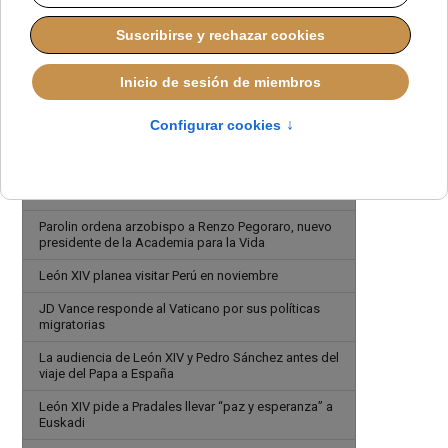
El cardenal Pietro Parolin presidirá misa en la
Catedral Metropolitana de Guatemala
León XIV: ante la guerra, implorar misericordia en
lugar de acusarnos unos a otros
El Papa León XIV se reúne con el presidente de
Colombia, Gustavo Petro, en el Vaticano
El consistorio aborda la guerra, la familia y la FSSPX
ante un mundo en crisis
Parolin ordena arzobispo a Renzo Pegoraro, nuevo
presidente de la Academia para la Vida
León XIV planea visitar Perú en noviembre
JD Vance responde al Vaticano por sus políticas
migratorias
La audiencia de León XIV y Pedro Sánchez antes del
viaje del Papa a España
León XIV pide a Pradales llevar “paz y esperanza” a
Euskadi