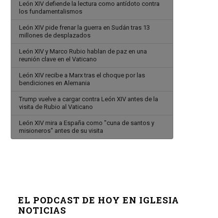
León XIV defiende la lectura como antídoto contra
los fundamentalismos
León XIV pide frenar la guerra en Sudán tras 13
millones de desplazados
León XIV y Marco Rubio hablan de paz en una
reunión clave en el Vaticano
León XIV recibe a Marx tras el choque por las
bendiciones en Alemania
Trump vuelve a cargar contra León XIV antes de la
visita de Rubio al Vaticano
León XIV mira a España como "cuna de santos y
misioneros" antes de su visita
EL PODCAST DE HOY EN IGLESIA
NOTICIAS