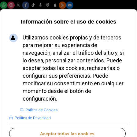
Viernes, 07 de agosto de 2026
El Papa León XIV
reafirma la
exclusividad: "solo
Jesús nos salva,
ningún otro"
REDACCIÓN
PAPA LEÓN XIV
LUNES, 01 SEPTIEMBRE 2025 07:39