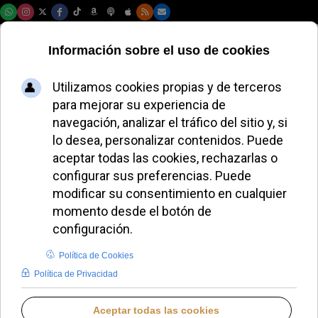
Domingo, 09 de agosto de 2026
Acusan a José Cobo
de relegar a Cristo y
los sacramentos a
un segundo plano
LUCAS ALONSO
DIÓCESIS DE MADRID
MARTES, 02 JUNIO 2026 12:35