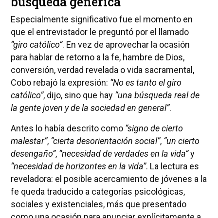
búsqueda genérica
Especialmente significativo fue el momento en
que el entrevistador le preguntó por el llamado
“giro católico”
. En vez de aprovechar la ocasión
para hablar de retorno a la fe, hambre de Dios,
conversión, verdad revelada o vida sacramental,
Cobo rebajó la expresión:
“No es tanto el giro
católico”
, dijo, sino que hay
“una búsqueda real de
la gente joven y de la sociedad en general”
.
Antes lo había descrito como
“signo de cierto
malestar”
,
“cierta desorientación social”
,
“un cierto
desengaño”
,
“necesidad de verdades en la vida”
y
“necesidad de horizontes en la vida”
. La lectura es
reveladora: el posible acercamiento de jóvenes a la
fe queda traducido a categorías psicológicas,
sociales y existenciales, más que presentado
como una ocasión para anunciar explícitamente a