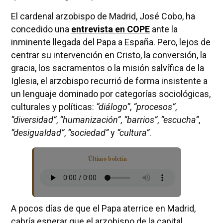
El cardenal arzobispo de Madrid, José Cobo, ha
concedido una
entrevista en COPE
ante la
inminente llegada del Papa a España. Pero, lejos de
centrar su intervención en Cristo, la conversión, la
gracia, los sacramentos o la misión salvífica de la
Iglesia, el arzobispo recurrió de forma insistente a
un lenguaje dominado por categorías sociológicas,
culturales y políticas:
“diálogo”
,
“procesos”
,
“diversidad”
,
“humanización”
,
“barrios”
,
“escucha”
,
“desigualdad”
,
“sociedad”
y
“cultura”
.
Último boletín
A pocos días de que el Papa aterrice en Madrid,
cabría esperar que el arzobispo de la capital