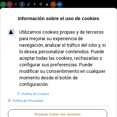
Viernes, 07 de agosto de 2026
León XIV rompe
tradición de 15 años:
su histórica visita
papal a San Marino
que marca un hito
JOSÉ GARCÍA
PAPA LEÓN XIV
VIERNES, 29 MAYO 2026 11:09