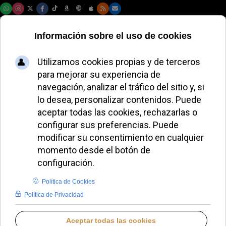
Domingo, 09 de agosto de 2026
Los secretos de
Fátima: qué dijo la
Virgen y cómo los
entiende la Iglesia
JAVIER RUIZ ARREGUI
IDENTIDAD CRISTIANA
MIÉRCOLES, 13 MAYO 2026 18:15