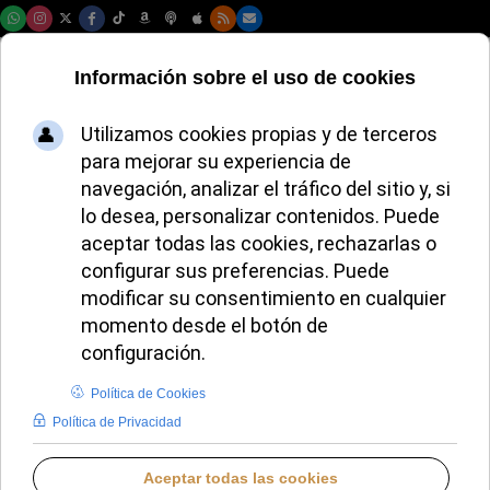
Sábado, 08 de agosto de 2026
La historia del padre
Tardif llega al cine
con un mensaje de
sanación
JUANA MORALES
CINE RELIGIOSO
JUEVES, 07 MAYO 2026 23:58