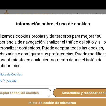
Sábado, 08 de agosto de 2026
redofobiómetro
Blogs
Temas
Buscar
#JovenesConFe
Podcas
 inaugura el curso
o el 1 de octubre
LUNES, 29 SEPTIEMBRE 2025 08:00