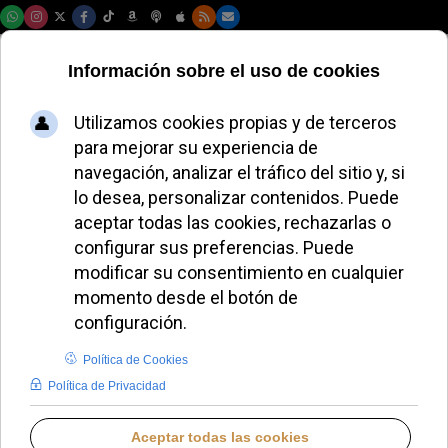
Jueves, 06 de agosto de 2026
Qué esperan
escuchar del Papa
los peregrinos que
acudirán a sus
actos
JAVIER RUIZ ARREGUI
VISITA DEL PAPA LEÓN XIV A ESPAÑA
MARTES, 02 JUNIO 2026 11:25