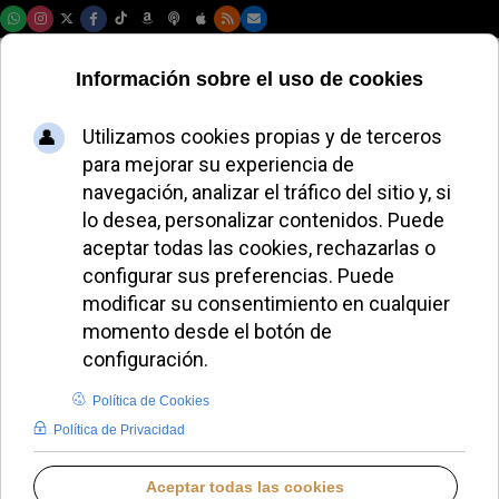
Domingo, 09 de agosto de 2026
Uno de cada tres
equipos del Mundial
procede de países
con persecución
religiosa
ALMUDENA RODRIGO
IGLESIA UNIVERSAL
MARTES, 23 JUNIO 2026 13:16