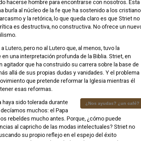
ido hacerse hombre para encontrarse con nosotros. Esta
 burla al núcleo de la fe que ha sostenido a los cristian
 sarcasmo y la retórica, lo que queda claro es que Striet no
crítica es destructiva, no constructiva. No ofrece un nuev
ilismo.
 Lutero, pero no al Lutero que, al menos, tuvo la
 una interpretación profunda de la Biblia. Striet, en
 agitador que ha construido su carrera sobre la base de
más allá de sus propias dudas y vanidades. Y el problema
ovimiento que pretende reformar la Iglesia mientras él
stener esas reformas.
 haya sido tolerada durante
¿Nos ayudas? ¿un café?
 lo decíamos muchos: el Papa
ogos rebeldes mucho antes. Porque, ¿cómo puede
cias al capricho de las modas intelectuales? Striet no
buscando su propio reflejo en el espejo del éxito