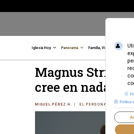
Iglesia Hoy
Panorama
Familia, Vida, Identidad
C
Magnus Striet: E
cree en nada
MIGUEL PÉREZ H.
EL PERSONAJE
VIERNE