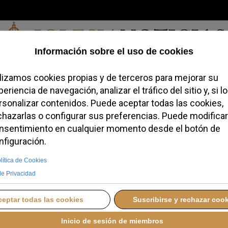
Jueves, 06 de agosto de 2026
redofobiómetro
Blogs
Temas
Buscar
#JovenesConFe
Podcas
l nuevo Lutero que no
S, 15 NOVIEMBRE 2024 12:49