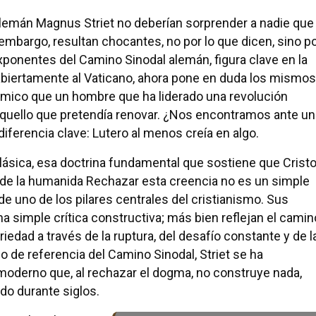
alemán Magnus Striet no deberían sorprender a nadie que
embargo, resultan chocantes, no por lo que dicen, sino p
xponentes del Camino Sinodal alemán, figura clave en la
biertamente al Vaticano, ahora pone en duda los mismos
cómico que un hombre que ha liderado una revolución
aquello que pretendía renovar. ¿Nos encontramos ante un
iferencia clave: Lutero al menos creía en algo.
clásica, esa doctrina fundamental que sostiene que Crist
s de la humanida Rechazar esta creencia no es un simple
 uno de los pilares centrales del cristianismo. Sus
 simple crítica constructiva; más bien reflejan el camin
iedad a través de la ruptura, del desafío constante y de l
 de referencia del Camino Sinodal, Striet se ha
l moderno que, al rechazar el dogma, no construye nada,
do durante siglos.