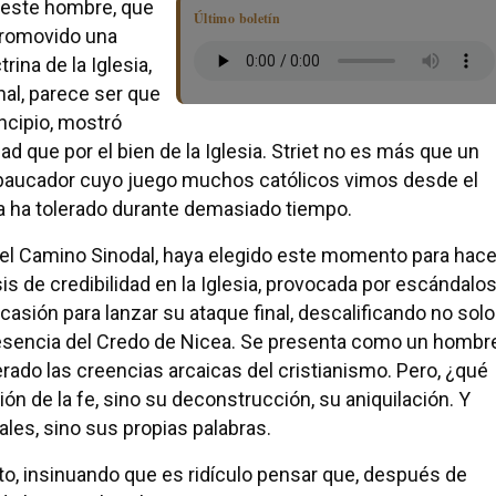
: este hombre, que
Último boletín
 promovido una
rina de la Iglesia,
nal, parece ser que
ncipio, mostró
 que por el bien de la Iglesia. Striet no es más que un
baucador cuyo juego muchos católicos vimos desde el
apa ha tolerado durante demasiado tiempo.
 del Camino Sinodal, haya elegido este momento para hace
s de credibilidad en la Iglesia, provocada por escándalo
ocasión para lanzar su ataque final, descalificando no solo
ma esencia del Credo de Nicea. Se presenta como un hombr
ado las creencias arcaicas del cristianismo. Pero, ¿qué
n de la fe, sino su deconstrucción, su aniquilación. Y
ales, sino sus propias palabras.
sto, insinuando que es ridículo pensar que, después de