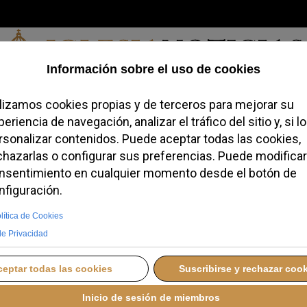
Viernes, 07 de agosto de 2026
redofobiómetro
Blogs
Temas
Buscar
#JovenesConFe
Podcas
uan de Letrán
Cantidad 
Roma
otes en el Jueves Santo tras 14 años