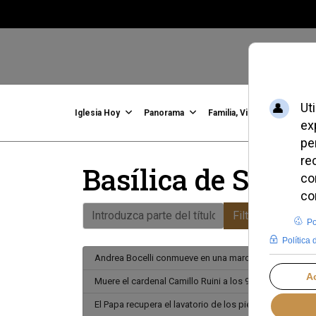
Iglesia Hoy
Panorama
Familia, Vida, Identidad
C
Basílica de San J
Introduzca parte del título
Filtrar
Limpiar
Andrea Bocelli conmueve en una marcha provida en 
Muere el cardenal Camillo Ruini a los 95 años
El Papa recupera el lavatorio de los pies a los sacerd