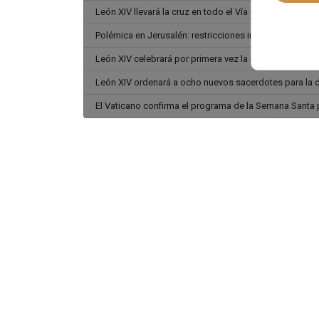
León XIV llevará la cruz en todo el Vía Crucis del Col
Polémica en Jerusalén: restricciones inéditas a actos
León XIV celebrará por primera vez la Semana Santa 
León XIV ordenará a ocho nuevos sacerdotes para la d
El Vaticano confirma el programa de la Semana Santa 