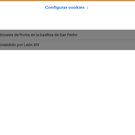
iseo por primera vez en más de 60 años
 cristianos en Semana Santa
como Papa en el Vaticano
iócesis de Roma en la basílica de San Pedro
presidido por León XIV