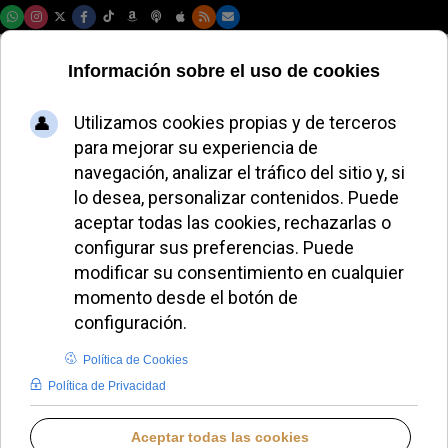
Jueves, 06 de agosto de 2026
“Nada me llevo”:
Daddy Yankee
lanza un reguetón
con sabor a
Evangelio
AURORA BUENDÍA
IDENTIDAD CRISTIANA
VIERNES, 07 NOVIEMBRE 2025 14:10