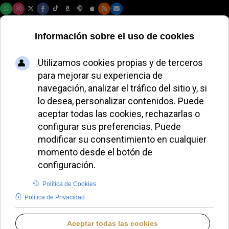
Viernes, 07 de agosto de 2026
Francesco Sforza se
despide tras 50 años
en el Vaticano: el
fotógrafo que
inmortalizó a tres
papas