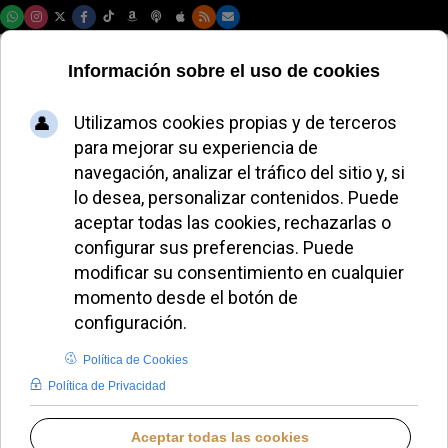
Lunes, 10 de agosto de 2026
Gänswein revela
que se reconcilió
con el Papa
Francisco antes de
su muerte
JAVIER RUIZ ARREGUI
IGLESIA HOY
LUNES, 15 DICIEMBRE 2025 17:45