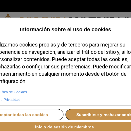
Viernes, 07 de agosto de 2026
redofobiómetro
Blogs
Temas
Buscar
#JovenesConFe
Podcas
 “cierta flexibilidad”
 Valle de los Caídos
S, 08 AGOSTO 2025 22:39