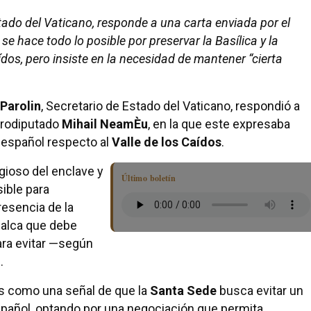
stado del Vaticano, responde a una carta enviada por el
e hace todo lo posible por preservar la Basílica y la
ídos, pero insiste en la necesidad de mantener “cierta
 Parolin
, Secretario de Estado del Vaticano, respondió a
eurodiputado
Mihail NeamÈu
, en la que este expresaba
 español respecto al
Valle de los Caídos
.
igioso del enclave y
Último boletín
ible para
presencia de la
calca que debe
para evitar —según
.
os como una señal de que la
Santa Sede
busca evitar un
spañol, optando por una negociación que permita