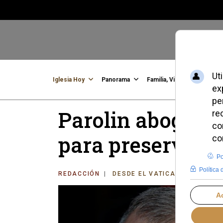
Iglesia Hoy
Panorama
Familia, Vida, Identidad
C
Parolin aboga por
para preservar el
REDACCIÓN
DESDE EL VATICANO
VIERNE