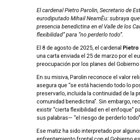
El cardenal Pietro Parolin, Secretario de E
eurodiputado Mihail NeamÈu: subraya que s
presencia benedictina en el Valle de los Ca
flexibilidad” para “no perderlo todo”.
El 8 de agosto de 2025, el cardenal
Pietro
una carta enviada el 25 de marzo por el 
preocupación por los planes del Gobierno
En su misiva, Parolin reconoce el valor rel
asegura que “se está haciendo todo lo pos
preservarlo, incluida la continuidad de la 
comunidad benedictina”. Sin embargo, re
existir “cierta flexibilidad en el enfoque” 
sus palabras— “el riesgo de perderlo todo”
Ese matiz ha sido interpretado por algun
enfrentamiento frontal con el Gobierno e