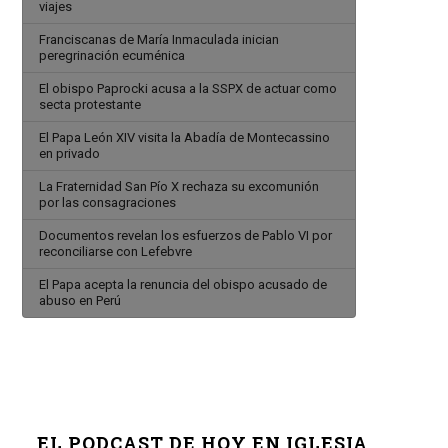
viajes
Franciscanas de María Inmaculada inician
peregrinación ecuménica
El obispo Paprocki acusa a la SSPX de actuar como
secta protestante
El Papa León XIV visita la Abadía de Montecassino
en privado
La Fraternidad San Pío X rechaza su excomunión
por las consagraciones
Documentos revelan los esfuerzos de Pablo VI por
reconciliarse con Lefebvre
El Papa acepta la renuncia del obispo acusado de
abuso en Perú
EL PODCAST DE HOY EN IGLESIA