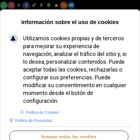
Viernes, 07 de agosto de 2026
Santa Sede
Introduzca parte del título
Filtrar
Limpiar
Cantidad a most
Viaje apostólico papal a América Latina en
noviembre
Segorbe custodia la casulla del Venerable
Francisco Gerónimo Simó
El cardenal Cobo bendice a fray Alfredo Maroto
como abad del Valle
León XIV firma la nueva Ley Fundamental del Estado
Vaticano